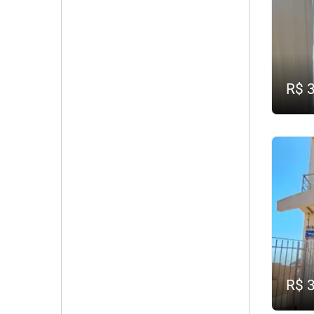
R$ 
R$ 