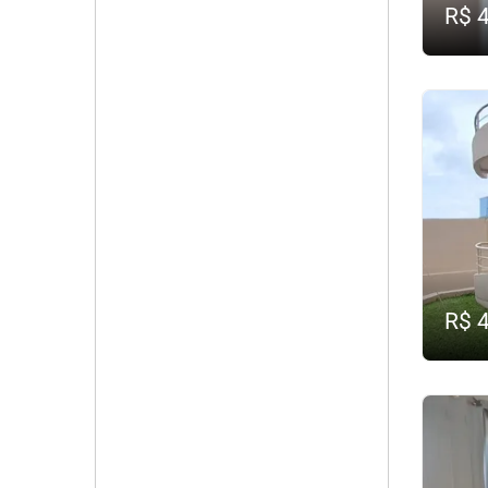
R$ 
R$ 