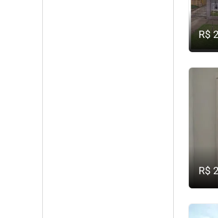
R$ 
R$ 