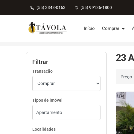
(55) 3343-0163
(55) 99136-1800
Página inicial
Início
Comprar
Início
Apartamentos à venda
Até R$ 600 mil
23 A
Filtrar
Transação
Ordenar 
Tipos de imóvel
Localidades