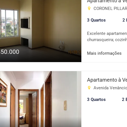
Apartamento à V
bancos e serviços 📍
CORONEL PILLAR A
ou investir! Agende 
que une conforto e p
3 Quartos
2 
agora mesmo!
Excelente apartament
churrasqueira; cozinh
lotérica, farmácia, h
450.000
mais informações. Va
Mais informações
Apartamento à V
Avenida Venâncio 
3 Quartos
2 