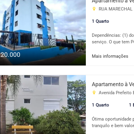
Apartamento à V
RUA MARECHAL FLOR
1 Quarto
Dependências: (1) dor
serviço. O que tem P
Lotérica, Escola 1º G
220.000
Hospital, Igreja Cató
Mais informações
Panificadora, Praça/P
Pet Shop, . Consulte
imóvel anunciado. Va
Apartamento à V
Avenida Prefeito 
1 Quarto
1 
Ótima oportunidade p
tranquilo e bem valo
Camobi, com fácil ac