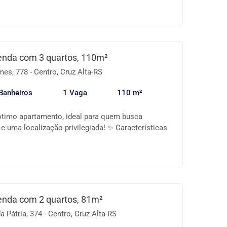
enda com 3 quartos, 110m²
s, 778 - Centro, Cruz Alta-RS
Banheiros
1 Vaga
110 m²
timo apartamento, ideal para quem busca
 e uma localização privilegiada! ✨ Características
rios, sendo 1 suíte Sala de estar ampla e bem
m churrasqueira, perfeita para momentos de lazer
nheiro social Área de serviço Vaga de garagem 🎉
m: Salão de festas para confraternizações 📍
ica: Situado em região central, próximo à Escola
 fácil acesso a comércios, serviços e tudo que
enda com 2 quartos, 81m²
a dia. 💼 Disponível para venda ou locação! Uma
 Pátria, 374 - Centro, Cruz Alta-RS
de tanto para morar quanto para investir. 📞 Entre