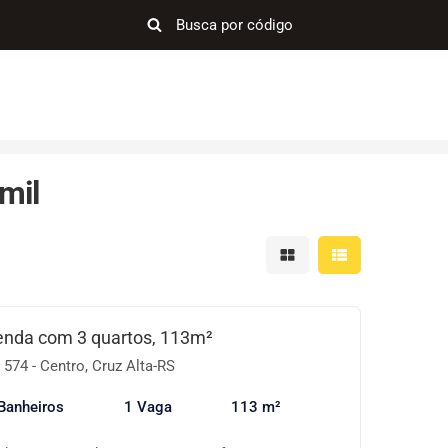
mil
Mostrar resultados em 
Mostrar resultad
enda com 3 quartos, 113m²
 574 - Centro, Cruz Alta-RS
Banheiros
1 Vaga
113 m²