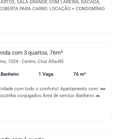
ARTOS, SALA GRANDE COM LAREIRA, SACADA,
 COBERTA PARA CARRO. LOCAÇÃO + CONDOMÍNIO
LOR DO CONDOMÍNIO É VARIÁVEL. ÁGUA E LUZ
 R$ 250.000,00
enda com 3 quartos, 76m²
ns, 1024 - Centro, Cruz Alta-RS
 Banheiro
1 Vaga
76 m²
cidade com todo o conforto! Apartamento com: 🛏
 cozinha conjugados Área de serviço Banheiro 🚗
alão de festas 🌇 Sacada para momentos de lazer
📍 Localização central – próximo a comércios,
você precisa no dia a dia. Ótima oportunidade para
RECEBE PROPOSTA! 📞 Entre em contato e agende