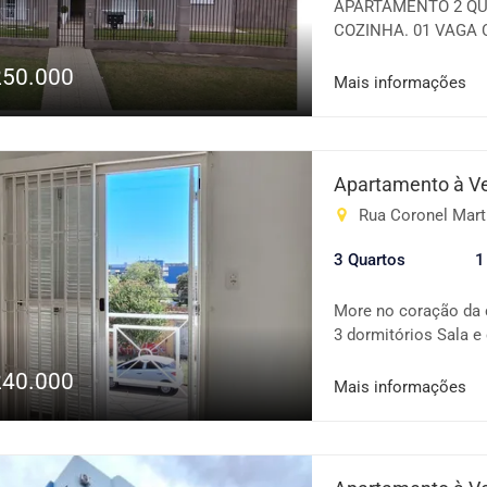
APARTAMENTO 2 QU
COZINHA. 01 VAGA
+ IPTU OBS.: O VA
250.000
INDIVIDUAIS VENDA:
Mais informações
Apartamento à V
Rua Coronel Marti
3 Quartos
1
More no coração da 
3 dormitórios Sala e
Vaga de garagem 🎉S
240.000
e vista privilegiada 
Mais informações
serviços e tudo que 
morar ou investir! 
sua visita!