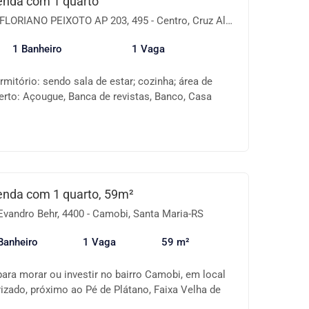
enda com 1 quarto
IANO PEIXOTO AP 203, 495 - Centro, Cruz Alta-RS
1 Banheiro
1 Vaga
mitório: sendo sala de estar; cozinha; área de
erto: Açougue, Banca de revistas, Banco, Casa
rau, Escola 2º Grau, Faculdade, Farmácia, Feiras,
lica, Igreja Evangélica, Lanchonete, Lojas, Mercado,
arque, Posto de Gasolina, Pré-escola, Sorveteria,
-nos sobre a disponibilidade e as informações do
lores sujeitos a alteração..
enda com 1 quarto, 59m²
Evandro Behr, 4400 - Camobi, Santa Maria-RS
Banheiro
1 Vaga
59 m²
ara morar ou investir no bairro Camobi, em local
rizado, próximo ao Pé de Plátano, Faixa Velha de
esso a comércios, serviços e transporte. ✨