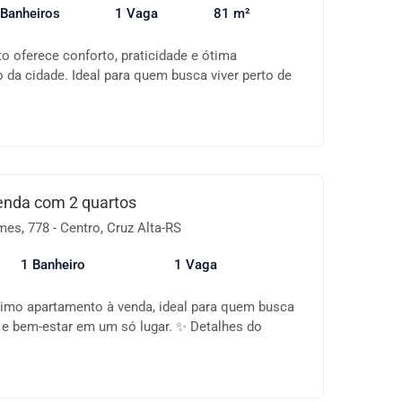
s informações ou agendar uma visita!
 Banheiros
1 Vaga
81 m²
o oferece conforto, praticidade e ótima
o da cidade. Ideal para quem busca viver perto de
de vida e comodidade. Características do imóvel:
1 suíte Sala de estar e jantar integradas Sacada
zinha funcional Banheiro social Área de serviço
renciais: Localização central Fácil acesso a
, comércio, serviços, escolas e transporte
nados e arejados Um imóvel completo, pronto
enda com 2 quartos
sua família. 📍 Agende já sua visita e conheça essa
s, 778 - Centro, Cruz Alta-RS
de!
1 Banheiro
1 Vaga
mo apartamento à venda, ideal para quem busca
e e bem-estar em um só lugar. ✨ Detalhes do
m iluminados Banheiro social Sala integrada à
ando um ambiente amplo e funcional Sacada com
ita para momentos de lazer Localizado no 3º andar