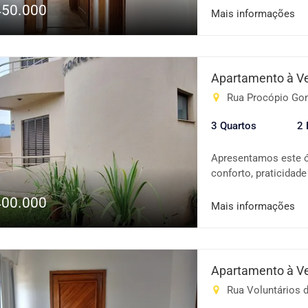
450.000
Mais informações
Apartamento à V
Rua Procópio Gome
3 Quartos
2 
Apresentamos este ó
conforto, praticidade
do imóvel: 3 dormitó
400.000
iluminada Sacada co
Mais informações
Cozinha funcional Ba
Condomínio conta co
Localização estratég
Gabriel Miranda, com
Apartamento à V
você precisa no dia 
Rua Voluntários da
excelente oportunida