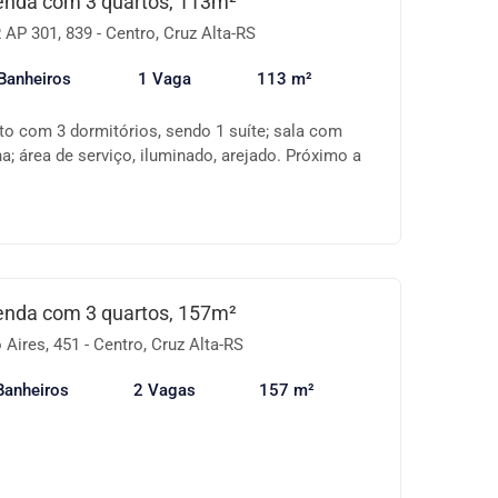
enda com 3 quartos, 113m²
 Centro – Localização estratégica para viver bem
P 301, 839 - Centro, Cruz Alta-RS
uma visita e venha se encantar com este imóvel
raticidade em um só lugar! 📞 Entre em contato
Banheiros
1 Vaga
113 m²
o com 3 dormitórios, sendo 1 suíte; sala com
a; área de serviço, iluminado, arejado. Próximo a
ospital, padaria, sorveteria. Consulte-nos sobre
lores sujeitos a alteração.
enda com 3 quartos, 157m²
Aires, 451 - Centro, Cruz Alta-RS
Banheiros
2 Vagas
157 m²