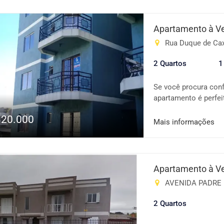
Condomínio conta com
Situado em uma área 
serviços e tudo o qu
Apartamento à V
oportunidade para mo
Rua Duque de Caxi
informações e para a
2 Quartos
1
Se você procura confo
apartamento é perfei
comércios, serviços,
320.000
dia a dia. 🏡 Caracte
Mais informações
aconchegante e bem 
✔️ Apartamento refo
iluminação natural Im
conforto e fácil ace
Apartamento à V
investir! 📞 Entre em
AVENIDA PADRE PA
oportunidade que vo
2 Quartos