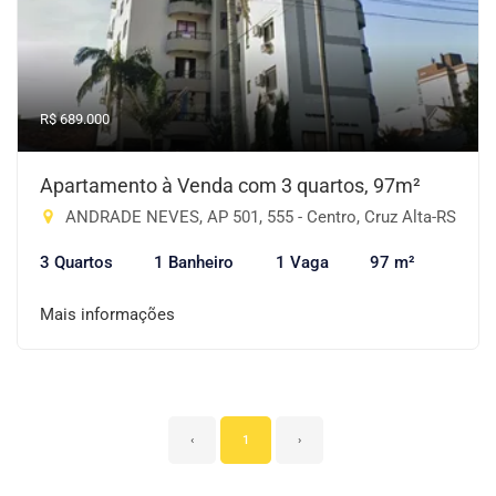
R$ 689.000
Apartamento à Venda com 3 quartos, 97m²
ANDRADE NEVES, AP 501, 555 - Centro, Cruz Alta-RS
3 Quartos
1 Banheiro
1 Vaga
97 m²
Mais informações
‹
1
›