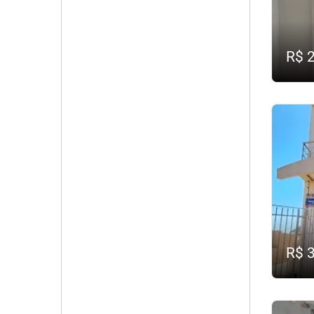
R$ 
R$ 