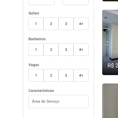
Suítes
1
2
3
4+
Banheiros
1
2
3
4+
R$ 
Vagas
1
2
3
4+
Características