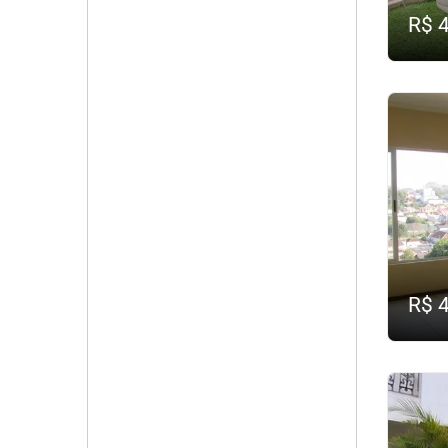
R$ 
R$ 