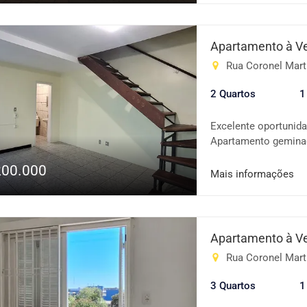
ou investir 💰 Ótimo
pessoalmente esta o
informações!
Apartamento à V
Rua Coronel Marti
2 Quartos
1
Excelente oportunid
Apartamento geminado
com fácil acesso a c
200.000
Sala e cozinha inte
Mais informações
coberta ✅ Condomíni
praticidade, conforto
Interfone Portão elet
Apartamento à V
Rua Coronel Marti
3 Quartos
1