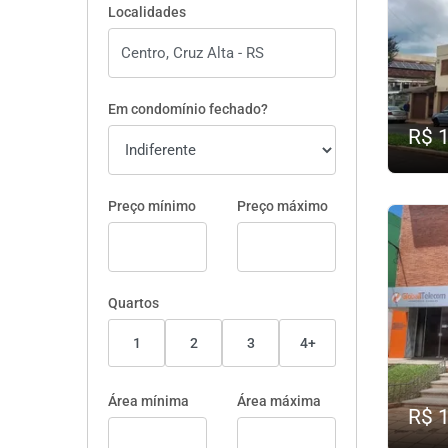
Localidades
Em condomínio fechado?
R$ 
Preço mínimo
Preço máximo
Quartos
1
2
3
4+
Área mínima
Área máxima
R$ 