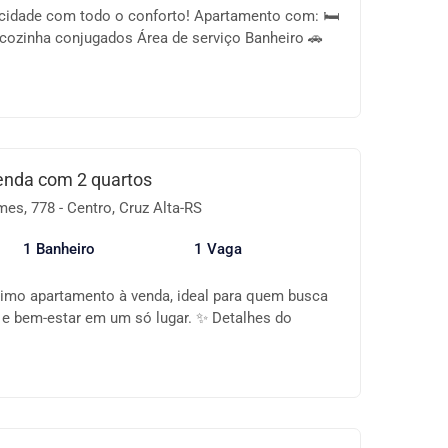
cidade com todo o conforto! Apartamento com: 🛏
 cozinha conjugados Área de serviço Banheiro 🚗
alão de festas 🌇 Sacada para momentos de lazer
📍 Localização central – próximo a comércios,
você precisa no dia a dia. Ótima oportunidade para
RECEBE PROPOSTA! 📞 Entre em contato e agende
enda com 2 quartos
s, 778 - Centro, Cruz Alta-RS
1 Banheiro
1 Vaga
mo apartamento à venda, ideal para quem busca
e e bem-estar em um só lugar. ✨ Detalhes do
m iluminados Banheiro social Sala integrada à
ando um ambiente amplo e funcional Sacada com
ita para momentos de lazer Localizado no 3º andar
 salão de festas 📍 Localização Privilegiada:
valorizada, com fácil acesso a comércios,