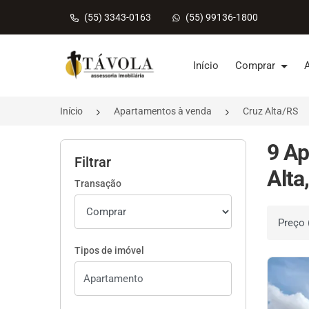
(55) 3343-0163
(55) 99136-1800
Página inicial
Início
Comprar
Início
Apartamentos à venda
Cruz Alta/RS
9 Ap
Filtrar
Alta
Transação
Ordenar 
Tipos de imóvel