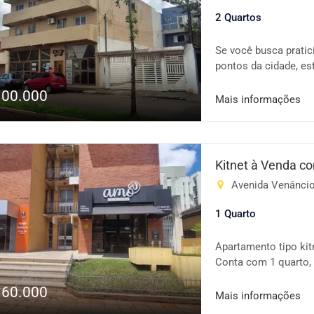
2 Quartos
Se você busca pratic
pontos da cidade, es
Características do i
100.000
conceito integrado,
Mais informações
espaços ✔️ Banheiro 
natural 🌟 Diferenci
comum ✔️ Churrasqu
confraternização ✔️ 
Kitnet à Venda c
o espaço ao ar livre
Avenida Venâncio 
privilegiada, na reg
fácil acesso a merca
1 Quarto
serviços essenciais
com praticidade, seg
Apartamento tipo kit
contato e agende sua
Conta com 1 quarto, 
comércios, serviços 
160.000
Destaques: Ambiente
Mais informações
boa iluminação natur