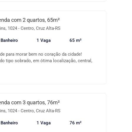
 custo-benefício! Agende uma visita e conheça
portunidade. 📞 Entre em contato para mais
enda com 2 quartos, 65m²
ns, 1024 - Centro, Cruz Alta-RS
 Banheiro
1 Vaga
65 m²
ade para morar bem no coração da cidade!
 tipo sobrado, em ótima localização, central,
omércios, escolas e serviços. ✅ 2 dormitórios ✅
gradas ✅ Banheiro social ✅ Vaga de garagem
o com salão de festas Ideal para quem busca
 e localização privilegiada. Água e luz individuais
rônico 📞 Agende sua visita!
enda com 3 quartos, 76m²
ns, 1024 - Centro, Cruz Alta-RS
 Banheiro
1 Vaga
76 m²