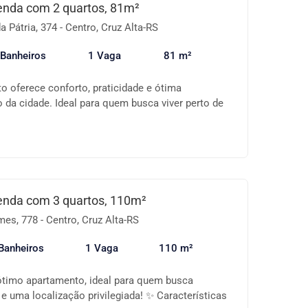
e você precisa no dia a dia. 💰 Uma excelente
enda com 2 quartos, 81m²
rar ou investir! Entre em contato para mais
 Pátria, 374 - Centro, Cruz Alta-RS
gendar uma visita!
 Banheiros
1 Vaga
81 m²
o oferece conforto, praticidade e ótima
o da cidade. Ideal para quem busca viver perto de
de vida e comodidade. Características do imóvel:
1 suíte Sala de estar e jantar integradas Sacada
zinha funcional Banheiro social Área de serviço
renciais: Localização central Fácil acesso a
, comércio, serviços, escolas e transporte
nados e arejados Um imóvel completo, pronto
enda com 3 quartos, 110m²
sua família. 📍 Agende já sua visita e conheça essa
s, 778 - Centro, Cruz Alta-RS
de!
Banheiros
1 Vaga
110 m²
timo apartamento, ideal para quem busca
 e uma localização privilegiada! ✨ Características