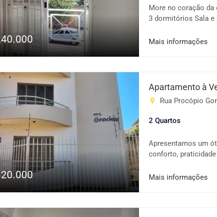
More no coração da 
3 dormitórios Sala e
Vaga de garagem 🎉S
240.000
e vista privilegiada 
Mais informações
serviços e tudo que 
morar ou investir! 
sua visita!
Apartamento à V
Rua Procópio Gome
2 Quartos
Apresentamos um óti
conforto, praticidad
Imóvel: 2 quartos be
320.000
cozinha, proporcion
Mais informações
churrasqueira, perfe
Condomínio conta com
Situado em uma área 