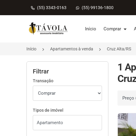
(55) 3343-0163
(55) 99136-1800
Página inicial
Início
Comprar
Início
Apartamentos à venda
Cruz Alta/RS
1 Ap
Filtrar
Cruz
Transação
Ordenar 
Tipos de imóvel