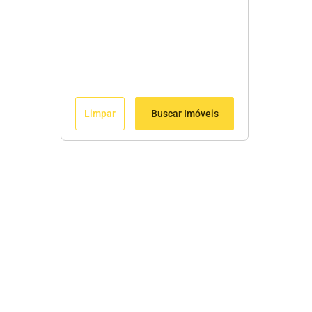
Limpar
Buscar Imóveis
Edite seu links
Início