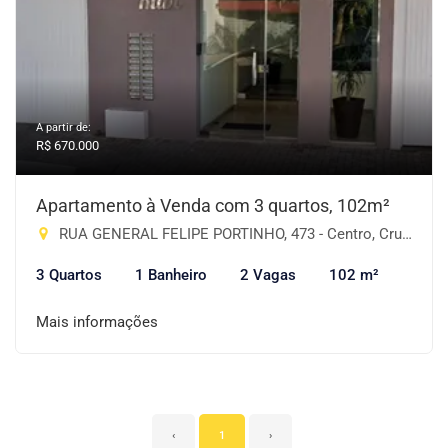
A partir de:
R$ 670.000
Apartamento à Venda com 3 quartos, 102m²
RUA GENERAL FELIPE PORTINHO, 473 - Centro, Cruz Alta-RS
3 Quartos
1 Banheiro
2 Vagas
102 m²
Mais informações
‹
1
›