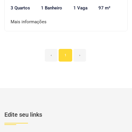
3 Quartos
1 Banheiro
1 Vaga
97 m²
Mais informações
‹
1
›
Edite seu links