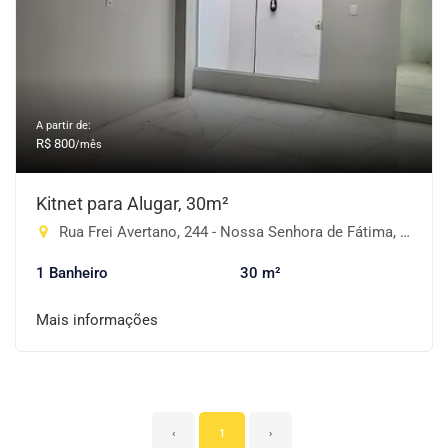
A partir de:
R$ 800
/mês
Kitnet para Alugar, 30m²
Rua Frei Avertano, 244 - Nossa Senhora de Fátima, Cruz Alta-RS
1 Banheiro
30 m²
Mais informações
‹
1
›