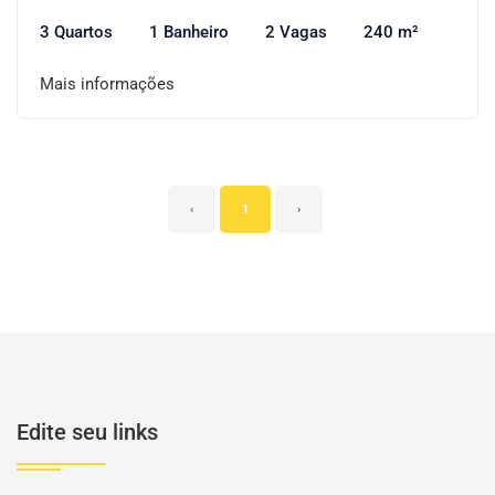
3 Quartos
1 Banheiro
2 Vagas
240 m²
Mais informações
‹
1
›
Edite seu links