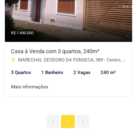
R$ 1.490.000
Casa à Venda com 3 quartos, 240m²
MARECHAL DEODORO DA FONSECA, 989 - Centro, Cruz Alta-RS
3 Quartos
1 Banheiro
2 Vagas
240 m²
Mais informações
‹
1
›