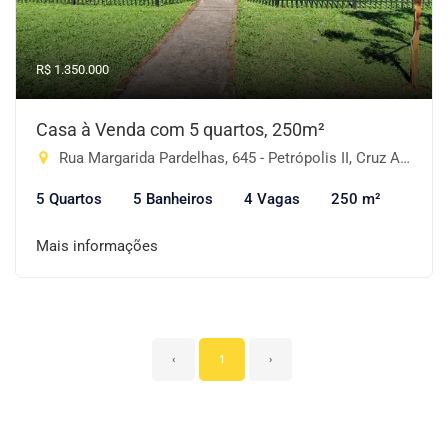
R$ 1.350.000
Casa à Venda com 5 quartos, 250m²
Rua Margarida Pardelhas, 645 - Petrópolis II, Cruz Alta-RS
5 Quartos
5 Banheiros
4 Vagas
250 m²
Mais informações
‹
1
›