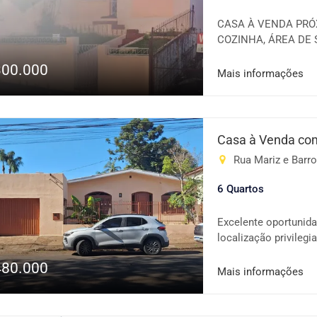
CASA À VENDA PRÓX
COZINHA, ÁREA DE 
QUINTAL NOS FUNDO
300.000
FORAM COMUNICADO
Mais informações
Casa à Venda com
Rua Mariz e Barros
6 Quartos
Excelente oportunid
localização privileg
tanto para moradia q
480.000
escritórios, consult
Mais informações
imóvel: Localização 
com ótima circulação
Churrasqueira, ideal