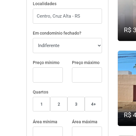
Localidades
R$ 
Em condomínio fechado?
Preço mínimo
Preço máximo
Quartos
1
2
3
4+
R$ 
Área mínima
Área máxima