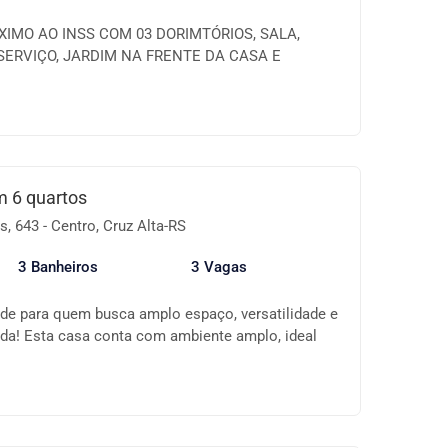
IMO AO INSS COM 03 DORIMTÓRIOS, SALA,
SERVIÇO, JARDIM NA FRENTE DA CASA E
S. O IMÓVEL ESTÁ COM INQUILNOS QUE JÁ
S DA VENDA. AS VISITAS SÃO AGENDADAS.
 6 quartos
, 643 - Centro, Cruz Alta-RS
3 Banheiros
3 Vagas
ade para quem busca amplo espaço, versatilidade e
iada! Esta casa conta com ambiente amplo, ideal
uanto para uso comercial, como clínicas,
órios ou empresas em geral. ✨ Destaques do
estratégica e valorizada Amplo espaço interno,
 Lareira, proporcionando conforto e sofisticação
 para momentos de lazer Pátio com possibilidades