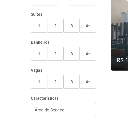
Suítes
1
2
3
4+
Banheiros
1
2
3
4+
R$ 
Vagas
1
2
3
4+
Características