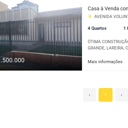
de aproveitamento Im
Casa à Venda com
comerciais 📍 Região
AVENIDA VOLUNTÁR
infraestrutura ao ent
funcionalidade e val
4 Quartos
1 
informações e agend
ÓTIMA CONSTRUÇÃO
GRANDE, LAREIRA,
E PÁTIO GRANDE G
1.500.000
SHOPPING, ESCOLAS
Mais informações
E RESTAURANTES E
‹
1
›