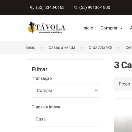
(55) 3343-0163
(55) 99136-1800
Página inicial
Início
Comprar
Início
Casas à venda
Cruz Alta/RS
Cen
3 Ca
Filtrar
Transação
Ordenar 
Tipos de imóvel