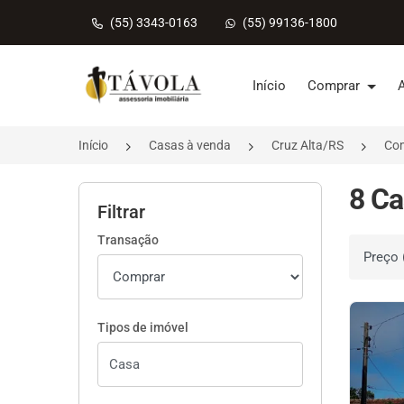
(55) 3343-0163
(55) 99136-1800
Página inicial
Início
Comprar
Início
Casas à venda
Cruz Alta/RS
Com
8 Ca
Filtrar
Transação
Ordenar 
Tipos de imóvel