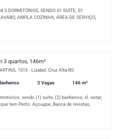
 3 DORMITÓRIOS, SENDO 01 SUÍTE, 01
LAVABO, AMPLA COZINHA, ÁREA DE SERVIÇO,
OM CHURRASQUEIRA E TERRAÇO. IMÓVEL ESTÁ
ITAS AGENDADAS. ABERTO A PROPOSTAS.
 3 quartos, 146m²
INS, 1515 - Lizabel, Cruz Alta-RS
Banheiros
3 Vagas
146 m²
mitórios: sendo (1) suíte; (2) banheiros; sl. estar;
 O que tem Perto: Açougue, Banca de revistas,
 Escola 1º Grau, Escola 2º Grau, Farmácia, Feiras,
ólica, Lanchonete, Lojas, Mercado, Praça/Parque,
é-escola, Sorveteria, Pet Shop, Posto de Saúde, .
e-nos sobre a disponibilidade e as informações
 Valores sujeitos a alteração..