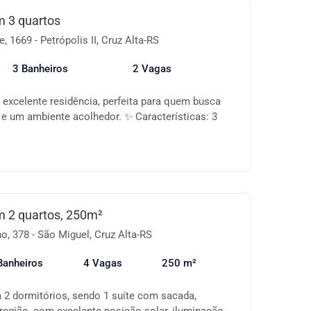
 3 quartos
 1669 - Petrópolis II, Cruz Alta-RS
3 Banheiros
2 Vagas
excelente residência, perfeita para quem busca
e e um ambiente acolhedor. ✨ Características: 3
 suíte - com roupeiros. Banheiros com chuveiro;
ainel, ideal para momentos em família; Cozinha
a com fogão coock top e forno elétrico funcional
fechado, com churrasqueira, perfeito para
Pátio gramado Área de serviço com tanque
junto ao quiosque. Canil Possui painel solar!
 2 quartos, 250m²
taxa se não gastar mais que produz) Amplo
, 378 - São Miguel, Cruz Alta-RS
 ótimo padrão de conservação 📍 Localização
ro tranquilo e com fácil acesso ao centro e aos
Banheiros
4 Vagas
250 m²
 cidade. 💰 Disponível para venda e locação —
de para morar bem ou investir! Entre em contato e
 2 dormitórios, sendo 1 suíte com sacada,
eu novo lar está aqui.