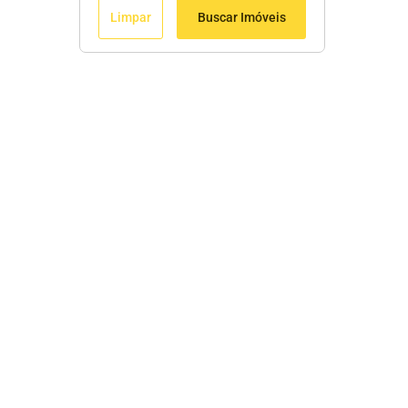
Limpar
Buscar Imóveis
Edite seu links
Início
Comprar
Alugar
Contato