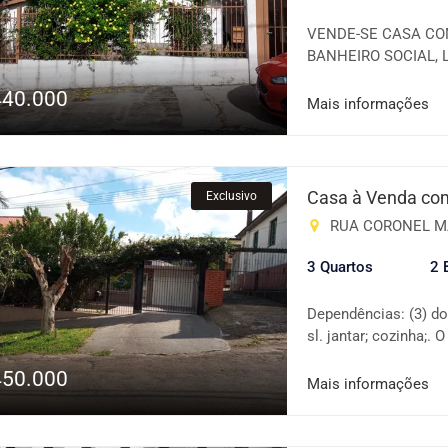
VENDE-SE CASA COM
BANHEIRO SOCIAL, 
ESPAÇO GOURMET C
440.000
COM MORADOR. VIS
Mais informações
Casa à Venda com
Exclusivo
RUA CORONEL MART
3 Quartos
2 
Dependências: (3) dor
sl. jantar; cozinha;.
Banco, Casa Lotérica,
450.000
Hospital, Igreja Cat
Mais informações
Posto de Gasolina, Pr
Observações: Consult
do imóvel anunciado.