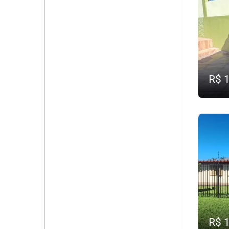
R$ 
R$ 