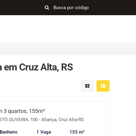
 em Cruz Alta, RS
Mostrar resultados em 
Mostrar resultad
 3 quartos, 155m²
 OLIVEIRA, 100 - Aliança, Cruz Alta-RS
 Banheiro
1 Vaga
155 m²