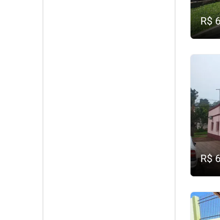
R$ 
R$ 