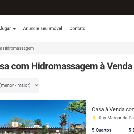
Alugar
Anuncie seu imóvel
Contato
m Hidromassagem
sa com Hidromassagem à Venda 
por
Casa à Venda com
Rua Margarida Pard
5 Quartos
5 