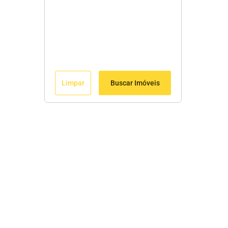
Limpar
Buscar Imóveis
Edite seu links
Início