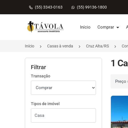
(55) 3343-0163
(55) 99136-1800
Página inicial
Início
Comprar
Início
Casas à venda
Cruz Alta/RS
Co
1 Ca
Filtrar
Transação
Ordenar 
Tipos de imóvel