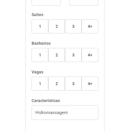
Suítes
1
2
3
4+
Banheiros
1
2
3
4+
Vagas
1
2
3
4+
Características