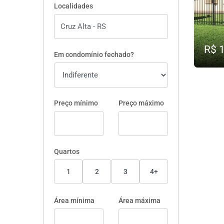
Localidades
R$ 
Em condomínio fechado?
Preço mínimo
Preço máximo
Quartos
1
2
3
4+
Área mínima
Área máxima