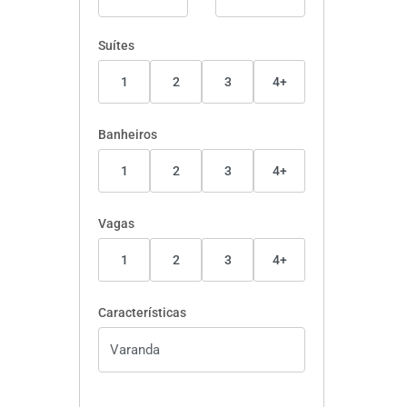
Suítes
1
2
3
4+
Banheiros
1
2
3
4+
Vagas
1
2
3
4+
Características