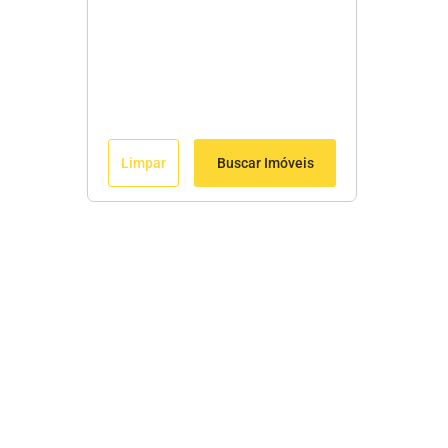
Limpar
Buscar Imóveis
Edite seu links
Início