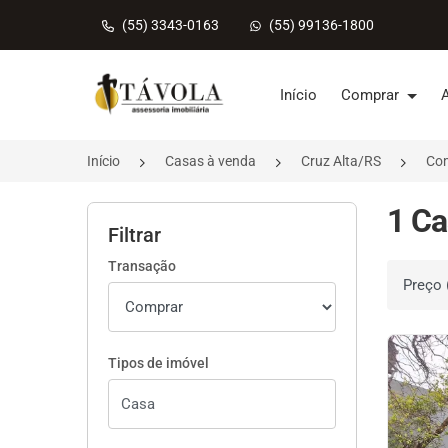
(55) 3343-0163
(55) 99136-1800
Página inicial
Início
Comprar
Início
Casas à venda
Cruz Alta/RS
Co
1 Ca
Filtrar
Transação
Ordenar 
Tipos de imóvel