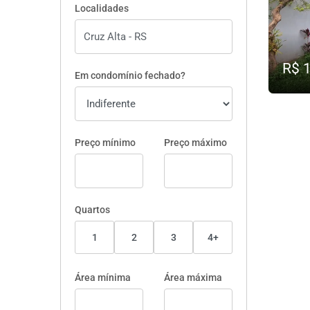
Localidades
R$ 
Em condomínio fechado?
Preço mínimo
Preço máximo
Quartos
1
2
3
4+
Área mínima
Área máxima