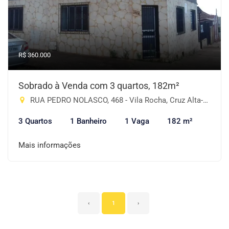
R$ 360.000
Sobrado à Venda com 3 quartos, 182m²
RUA PEDRO NOLASCO, 468 - Vila Rocha, Cruz Alta-RS
3 Quartos
1 Banheiro
1 Vaga
182 m²
Mais informações
‹
1
›