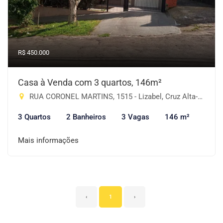
R$ 450.000
Casa à Venda com 3 quartos, 146m²
RUA CORONEL MARTINS, 1515 - Lizabel, Cruz Alta-RS
3 Quartos
2 Banheiros
3 Vagas
146 m²
Mais informações
‹
1
›