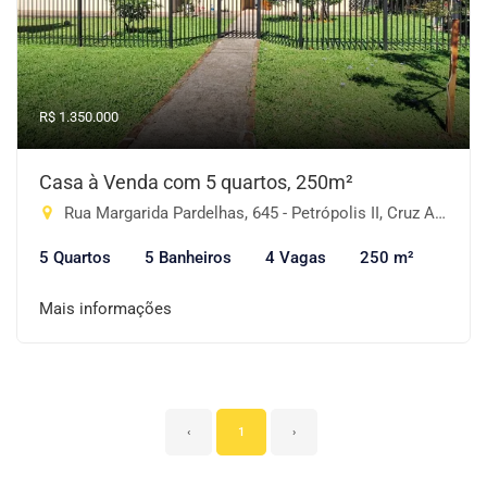
R$ 1.350.000
Casa à Venda com 5 quartos, 250m²
Rua Margarida Pardelhas, 645 - Petrópolis II, Cruz Alta-RS
5 Quartos
5 Banheiros
4 Vagas
250 m²
Mais informações
‹
1
›