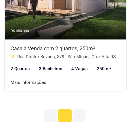
R$ 650.000
Casa à Venda com 2 quartos, 250m²
Rua Doutor Bozano, 378 - São Miguel, Cruz Alta-RS
2 Quartos
3 Banheiros
4 Vagas
250 m²
Mais informações
‹
1
›