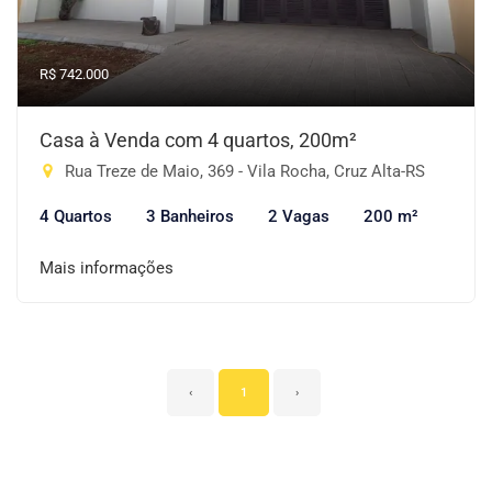
R$ 742.000
Casa à Venda com 4 quartos, 200m²
Rua Treze de Maio, 369 - Vila Rocha, Cruz Alta-RS
4 Quartos
3 Banheiros
2 Vagas
200 m²
Mais informações
‹
1
›