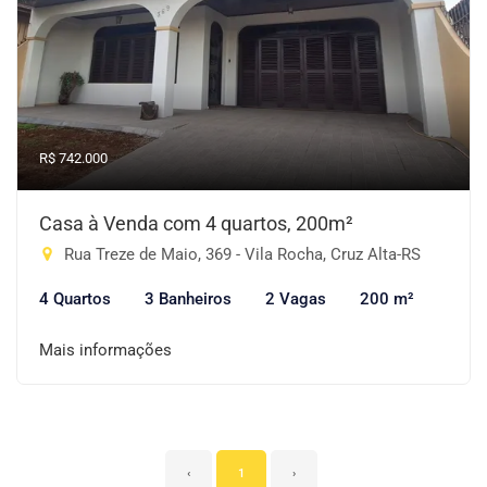
R$ 742.000
Casa à Venda com 4 quartos, 200m²
Rua Treze de Maio, 369 - Vila Rocha, Cruz Alta-RS
4 Quartos
3 Banheiros
2 Vagas
200 m²
Mais informações
‹
1
›