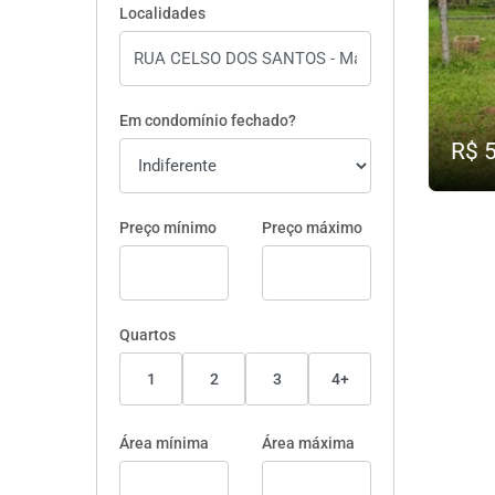
Localidades
Em condomínio fechado?
R$ 
Preço mínimo
Preço máximo
Quartos
1
2
3
4+
Área mínima
Área máxima