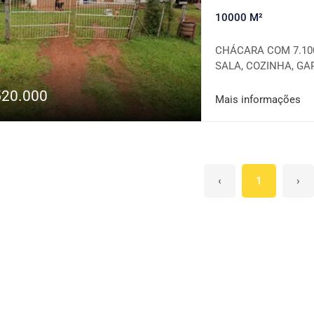
10000 M²
CHÁCARA COM 7.100
SALA, COZINHA, GA
CHURRASQUEIRA E 
520.000
Mais informações
‹
1
›