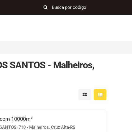
S SANTOS - Malheiros,
Mostrar resultados em 
Mostrar resultad
 com 10000m²
NTOS, 710 - Malheiros, Cruz Alta-RS