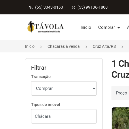
(55) 3343-0163
(55) 99136-1800
Página inicial
Início
Comprar
Início
Chácaras à venda
Cruz Alta/RS
1 C
Filtrar
Cruz
Transação
Ordenar 
Tipos de imóvel