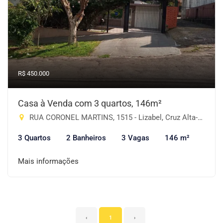
R$ 450.000
Casa à Venda com 3 quartos, 146m²
RUA CORONEL MARTINS, 1515 - Lizabel, Cruz Alta-RS
3 Quartos
2 Banheiros
3 Vagas
146 m²
Mais informações
‹
1
›